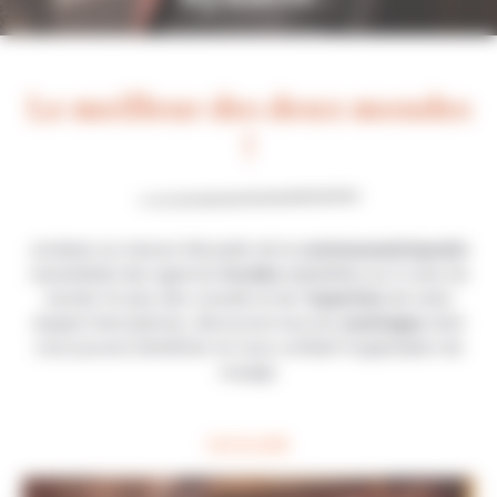
Le meilleur des deux mondes
!
Jordanie sur mesure fait partie de la
communauté bynativ
rassemblant des agences
locales
implantées au 4 coins du
monde. En plus des conseils et de l’
expertise
de notre
équipe francophone, découvrez tous les
avantages
dont
vous pouvez bénéficier en nous confiant l’organisation de
voyage.
Lire la suite