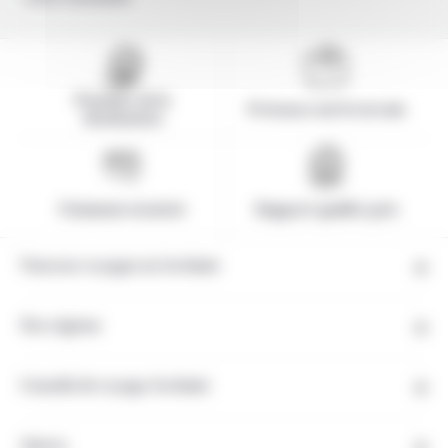
Pionnier de la
Présence sur le terrain
destination
Paiement sécurisé
Rapport qualité-prix
Tous nos voyages en Jordanie
Nos régions
Conseils de voyage Jordanie
Autres