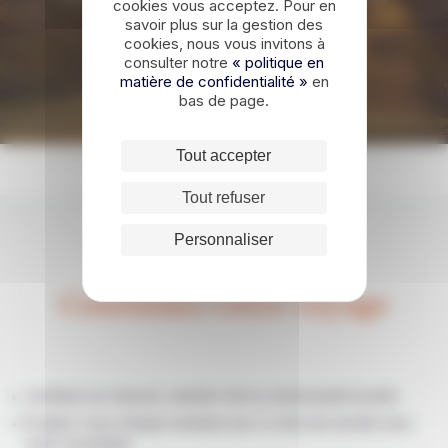
cookies vous acceptez. Pour en
Jordanie ?
savoir plus sur la gestion des
cookies, nous vous invitons à
consulter notre
« politique en
DEMANDER UN DEVIS
matière de confidentialité »
en
bas de page.
Tout accepter
Tout refuser
Personnaliser
Continuez votre voyage
Jordanie sur mesure, membre de la communauté bynativ
Évadez-vous chaque semaine aux 4 coins du monde avec
notre newsletter