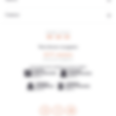
Contact
HEURE LOCALE
06 : 34 : 03
Note de nos voyageurs
4,5/5
18 avis de voyageurs
DÉCOUVREZ NOS AGENCES LOCALES AMIES