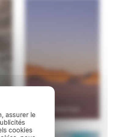
Visiter le Wadi Rum
, assurer le
ublicités
els cookies