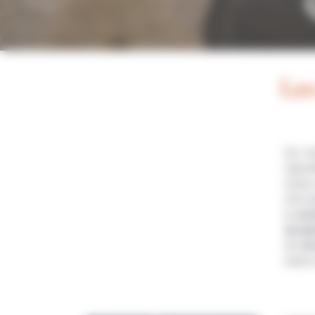
Les
Sur t
nature
d’eaux
d’exc
la
var
de ple
de
dr
marins