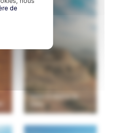
ookies, nous
ère de
Visiter la réserve de
k)
Dana