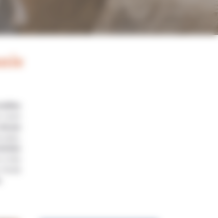
anie
eilles
s cours
 de jeu
u pays,
ivités
s à dos
 fonds
.