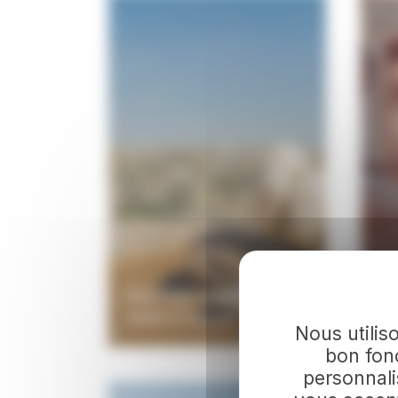
Que faire lors d'une
visite à Amman
Vi
Nous utilis
bon fonc
personnali