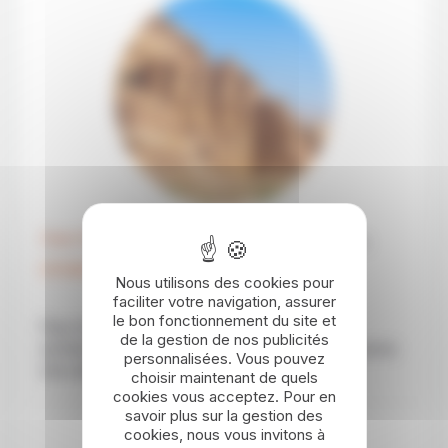
Jean-fred et Michèle anik
MARS 2025
VOYAGE SUR MESURE EN JORDANIE
Nous utilisons des cookies pour
5/5
faciliter votre navigation, assurer
le bon fonctionnement du site et
Pays riche de trésors naturels, historiques,
de la gestion de nos publicités
archéologiques et culturels. Ce voyage nous a permis
personnalisées. Vous pouvez
d’en découvrir les principaux aspects
choisir maintenant de quels
cookies vous acceptez. Pour en
savoir plus sur la gestion des
cookies, nous vous invitons à