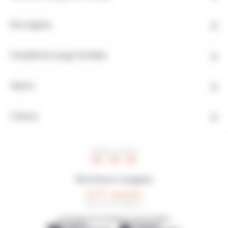
Nos régions
Conseils de voyage Jordanie
Autres
Contact
HEURE LOCALE
05 : 35 : 30
Note de nos voyageurs
4,5/5
18 avis de voyageurs
DÉCOUVREZ NOS AGENCES LOCALES AMIES