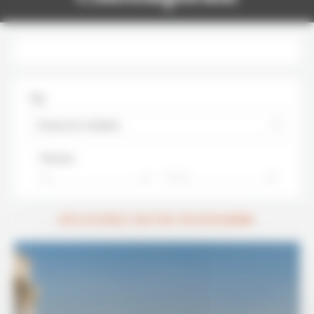
Tag
10 jours en Jordanie
Trier par :
Prix
Durée
DÉCOUVREZ NOTRE PROGRAMME