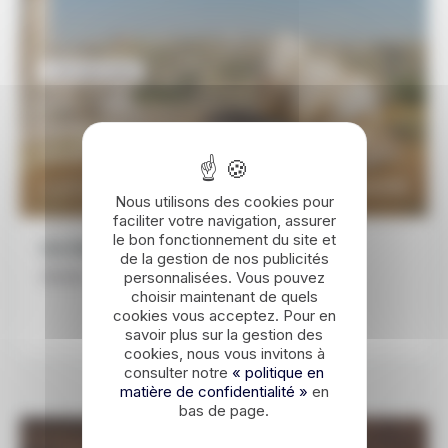
CONTEMPORAIN
4 JOURS / 3 NUITS
Escapade à Amman : culture et vie
locale
898€
DÉCOUVRIR
À partir de
Nous utilisons des cookies pour
faciliter votre navigation, assurer
le bon fonctionnement du site et
Les étapes de ce voyage
de la gestion de nos publicités
personnalisées. Vous pouvez
Amman
choisir maintenant de quels
cookies vous acceptez. Pour en
savoir plus sur la gestion des
cookies, nous vous invitons à
consulter notre
« politique en
matière de confidentialité »
en
bas de page.